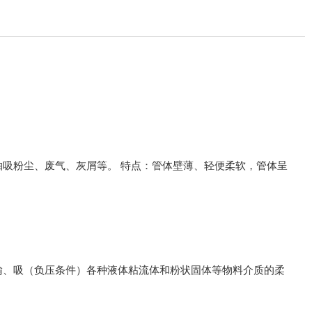
吸粉尘、废气、灰屑等。 特点：管体壁薄、轻便柔软，管体呈
输、吸（负压条件）各种液体粘流体和粉状固体等物料介质的柔